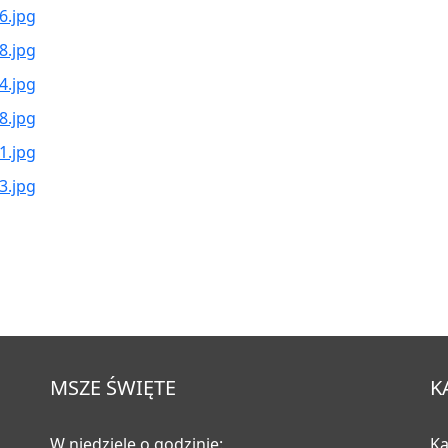
MSZE ŚWIĘTE
K
W niedziele o godzinie:
Ka