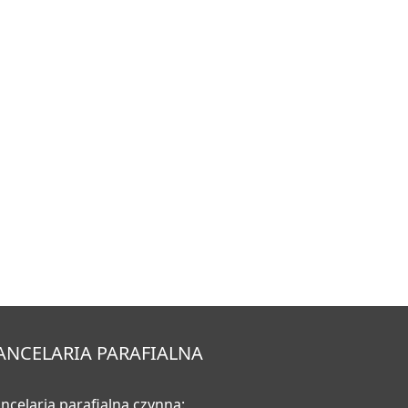
ANCELARIA PARAFIALNA
ncelaria parafialna czynna: