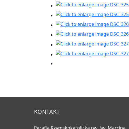
KONTAKT
Parafia Rzymskokatolicka pw. św. Marcina