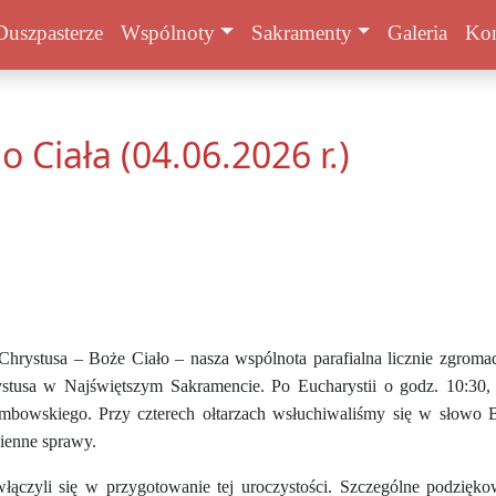
Duszpasterze
Wspólnoty
Sakramenty
Galeria
Kon
o Ciała (04.06.2026 r.)
hrystusa – Boże Ciało – nasza wspólnota parafialna licznie zgromad
stusa w Najświętszym Sakramencie. Po Eucharystii o godz. 10:30, w
wskiego. Przy czterech ołtarzach wsłuchiwaliśmy się w słowo Bo
zienne sprawy.
włączyli się w przygotowanie tej uroczystości. Szczególne podzięk