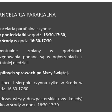
ANCELARIA PARAFIALNA
ncelaria parafialna czynna:
w
poniedziałki
w godz.
16:30-17:30
,
w
środy
w godz.
16:30-17:30
.
wentualne zmiany w godzinach
rzędowania podane są w ogłoszeniach z
tatniej niedzieli.
pilnych sprawach po Mszy świętej.
lipcu i sierpniu czynna tylko w środy w
dz. 16:30-17:30.
dczas wizyty duszpasterskiej (tzw. kolędy)
lko w środy w godz. 16:30-17:30.