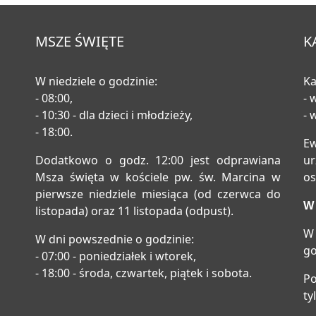
MSZE ŚWIĘTE
K
W niedziele o godzinie:
Ka
- 08:00,
- 
- 10:30 - dla dzieci i młodzieży,
- 
- 18:00.
E
Dodatkowo o godz. 12:00 jest odprawiana
u
Msza święta w kościele pw. św. Marcina w
os
pierwsze niedziele miesiąca (od czerwca do
W 
listopada) oraz 11 listopada (odpust).
W 
W dni powszednie o godzinie:
go
- 07:00 - poniedziałek i wtorek,
- 18:00 - środa, czwartek, piątek i sobota.
Po
ty