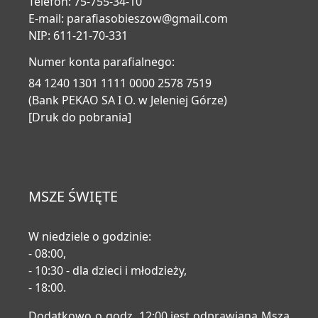
Telefon: 75-755-34-10
E-mail:
parafiasobieszow@gmail.com
NIP: 611-21-70-331
Numer konta parafialnego:
84 1240 1301 1111 0000 2578 7519
(Bank PEKAO SA I O. w Jeleniej Górze)
[Druk do pobrania]
MSZE ŚWIĘTE
W niedziele o godzinie:
- 08:00,
- 10:30 - dla dzieci i młodzieży,
- 18:00.
Dodatkowo o godz. 12:00 jest odprawiana Msza