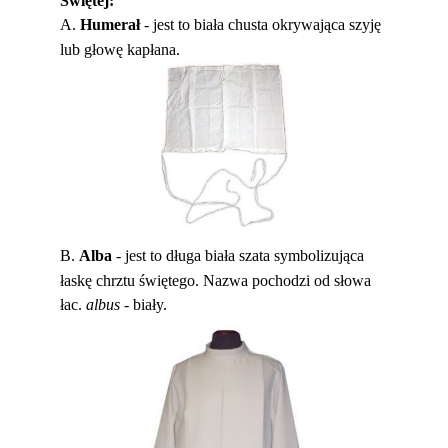
Świętej:
A.
H
umerał
- jest to biała chusta okrywająca szyję
lub głowę kapłana.
B.
A
lba
- jest to długa biała szata symbolizująca
łaskę chrztu świętego. Nazwa pochodzi od słowa
łac.
albus
- biały.