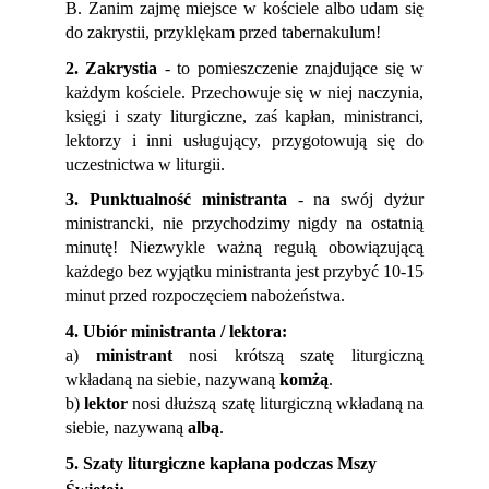
B. Zanim zajmę miejsce w kościele albo udam się
do zakrystii, przyklękam przed tabernakulum!
2. Zakrystia
-
to pomieszczenie znajdujące się w
każdym kościele. Przechowuje się w niej naczynia,
księgi i szaty liturgiczne, zaś kapłan, ministranci,
lektorzy i inni usługujący, przygotowują się do
uczestnictwa w liturgii.
3. Punktualność ministranta
- n
a swój dyżur
ministrancki, nie przychodzimy nigdy na ostatnią
minutę!
Niezwykle ważną regułą obowiązującą
każdego bez wyjątku ministranta jest
przybyć 10-15
minut przed rozpoczęciem nabożeństwa.
4. Ubiór
ministrant
a /
lektora:
a)
ministrant
nosi krótszą szatę liturgiczną
wkładaną na siebie, nazywaną
komżą
.
b)
lektor
nosi dłuższą szatę liturgiczną wkładaną na
siebie, nazywaną
albą
.
5. Szaty liturgiczne kapłana podczas Mszy