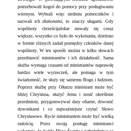
potrzebowali kogoś do pomocy przy posługiwaniu
wiernym. Wybrali więc siedmiu pomocników i
nazwali ich
diakonami
, to znaczy sługami. Gdy
wspólnoty chrześcijańskie stawały się coraz
większe, wszystko co było do wykonania, dzielono
w formie różnych zadań pomiędzy członków danej
wspólnoty. W ten sposób można w kilku słowach
przedstawić ministrantów i ich działalność. Sama
służba wymaga czasami od ministrantów naprawdę
bardzo wiele wyrzeczeń, ale pomaga w tym
świadomość, że służy się samemu Bogu i ludziom.
Poprzez służbę przy Ołtarzu ministrant może być
bliżej Chrystusa, służyć Jemu i nosić określone
przedmioty, przygotowywać dary ofiarne, dzwonić
dzwonkami i co najważniejsze czytać Słowo
Chrystusowe. Bycie ministrantem może być wielką
radością. Przez swoją posługę ministranci
wskazują, że każda Msza Święta i nabożeństwa są