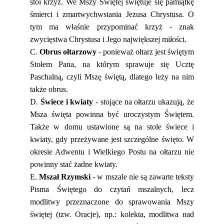
stoi krzyż. We Mszy Świętej świętuje się pamiątkę
śmierci i zmartwychwstania Jezusa Chrystusa. O
tym ma właśnie przypominać krzyż - znak
zwycięstwa Chrystusa i Jego największej miłości.
C.
Obrus ołtarzowy
- ponieważ ołtarz jest świętym
Stołem Pana, na którym sprawuje się Ucztę
Paschalną, czyli Mszę świętą, dlatego leży na nim
także obrus.
D.
Świece i kwiaty
- stojące na ołtarzu ukazują, że
Msza święta powinna być uroczystym Świętem.
Także w domu ustawione są na stole świece i
kwiaty, gdy przeżywane jest szczególne święto. W
okresie Adwentu i Wielkiego Postu na ołtarzu nie
powinny stać żadne kwiaty.
E.
Mszał Rzymski
- w mszale nie są zawarte teksty
Pisma Świętego do czytań mszalnych, lecz
modlitwy przeznaczone do sprawowania Mszy
świętej (tzw. Oracje), np.: kolekta, modlitwa nad