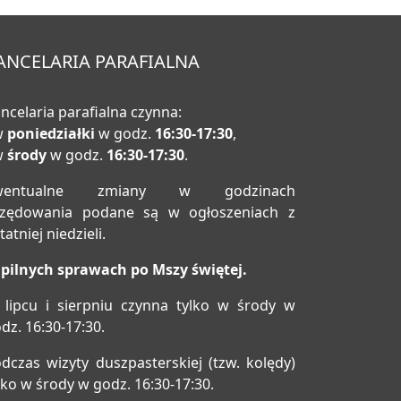
ANCELARIA PARAFIALNA
ncelaria parafialna czynna:
w
poniedziałki
w godz.
16:30-17:30
,
w
środy
w godz.
16:30-17:30
.
wentualne zmiany w godzinach
rzędowania podane są w ogłoszeniach z
tatniej niedzieli.
pilnych sprawach po Mszy świętej.
lipcu i sierpniu czynna tylko w środy w
dz. 16:30-17:30.
dczas wizyty duszpasterskiej (tzw. kolędy)
lko w środy w godz. 16:30-17:30.