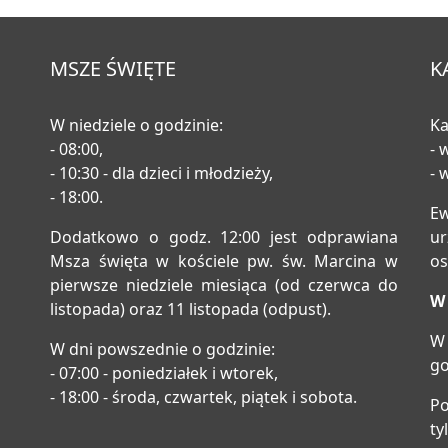
MSZE ŚWIĘTE
K
W niedziele o godzinie:
Ka
- 08:00,
- 
- 10:30 - dla dzieci i młodzieży,
- 
- 18:00.
E
Dodatkowo o godz. 12:00 jest odprawiana
u
Msza święta w kościele pw. św. Marcina w
os
pierwsze niedziele miesiąca (od czerwca do
W 
listopada) oraz 11 listopada (odpust).
W 
W dni powszednie o godzinie:
go
- 07:00 - poniedziałek i wtorek,
- 18:00 - środa, czwartek, piątek i sobota.
Po
ty