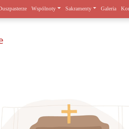
Duszpasterze
Wspólnoty
Sakramenty
Galeria
Kon
e