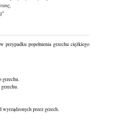
 ranę,
ą
”
 w przypadku popełnienia grzechu ciężkiego
o grzechu.
 grzechu.
ód wyrządzonych przez grzech.