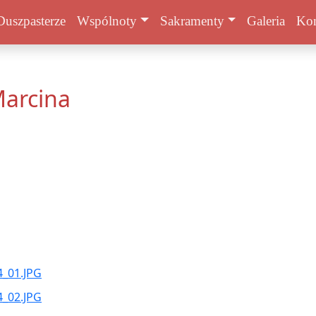
Duszpasterze
Wspólnoty
Sakramenty
Galeria
Kon
arcina