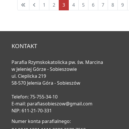
1
2
3
4
5
6
7
8
9
Strona 3 z 11
KONTAKT
Parafia Rzymskokatolicka pw. św. Marcina
w Jeleniej Górze - Sobieszowie
ul. Cieplicka 219
58-570 Jelenia Góra - Sobieszów
Telefon: 75-755-34-10
E-mail:
parafiasobieszow@gmail.com
NIP: 611-21-70-331
Numer konta parafialnego: