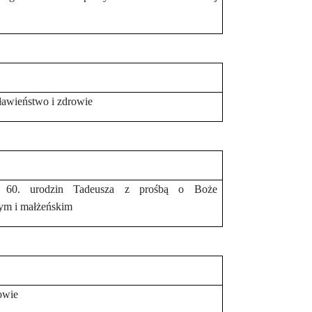
ławieństwo i zdrowie
ji 60. urodzin Tadeusza z prośbą o Boże
ym i małżeńskim
owie