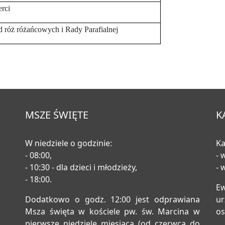
erci
d róż różańcowych i Rady Parafialnej
MSZE ŚWIĘTE
K
W niedziele o godzinie:
Ka
- 08:00,
- 
- 10:30 - dla dzieci i młodzieży,
- 
- 18:00.
E
Dodatkowo o godz. 12:00 jest odprawiana
u
Msza święta w kościele pw. św. Marcina w
os
pierwsze niedziele miesiąca (od czerwca do