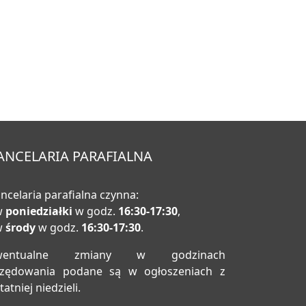
ANCELARIA PARAFIALNA
ncelaria parafialna czynna:
w
poniedziałki
w godz.
16:30-17:30
,
w
środy
w godz.
16:30-17:30
.
wentualne zmiany w godzinach
rzędowania podane są w ogłoszeniach z
tatniej niedzieli.