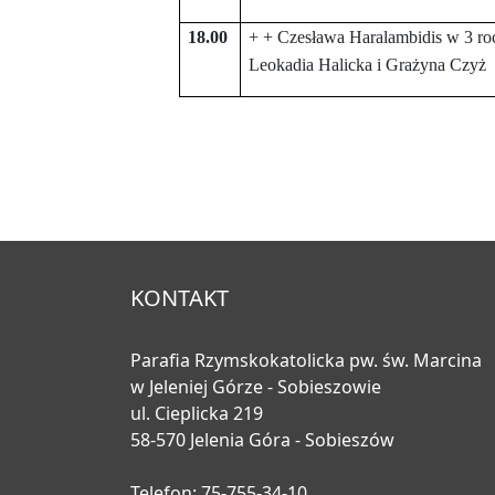
18.00
+ + Czesława Haralambidis w 3 rocz
Leokadia Halicka i Grażyna Czyż
KONTAKT
Parafia Rzymskokatolicka pw. św. Marcina
w Jeleniej Górze - Sobieszowie
ul. Cieplicka 219
58-570 Jelenia Góra - Sobieszów
Telefon: 75-755-34-10