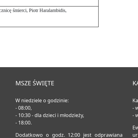
nicę śmierci, Piotr Haralambidis,
MSZE ŚWIĘTE
K
W niedziele o godzinie:
Ka
- 08:00,
- 
- 10:30 - dla dzieci i młodzieży,
- 
- 18:00.
E
Dodatkowo o godz. 12:00 jest odprawiana
u