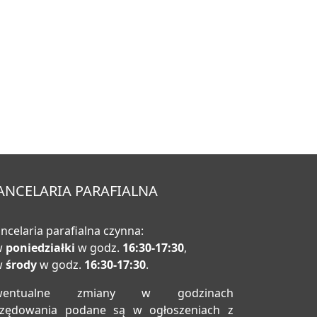
ANCELARIA PARAFIALNA
ncelaria parafialna czynna:
w
poniedziałki
w godz.
16:30-17:30
,
w
środy
w godz.
16:30-17:30
.
wentualne zmiany w godzinach
rzędowania podane są w ogłoszeniach z