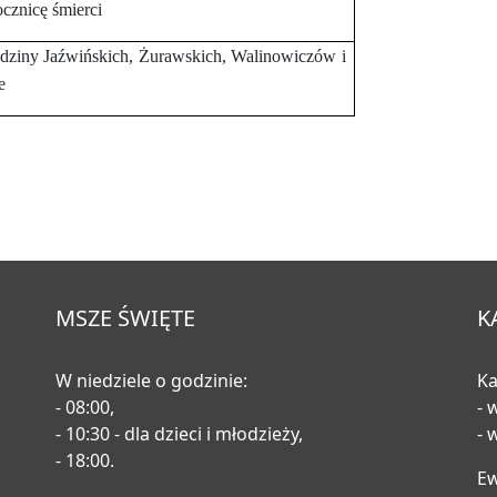
cznicę śmierci
rodziny Jaźwińskich, Żurawskich, Walinowiczów i
e
MSZE ŚWIĘTE
K
W niedziele o godzinie:
Ka
- 08:00,
- 
- 10:30 - dla dzieci i młodzieży,
- 
- 18:00.
E