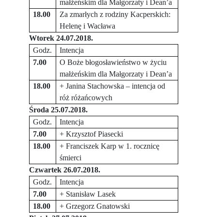
małżeńskim dla Małgorzaty i Dean’a
18.00
Za zmarłych z rodziny Kacperskich:
Helenę i Wacława
Wtorek 24.07.2018.
Godz.
Intencja
7.00
O Boże błogosławieństwo w życiu
małżeńskim dla Małgorzaty i Dean’a
18.00
+ Janina Stachowska – intencja od
róż różańcowych
Środa 25.07.2018.
Godz.
Intencja
7.00
+ Krzysztof Piasecki
18.00
+ Franciszek Karp w 1. rocznicę
śmierci
Czwartek 26.07.2018.
Godz.
Intencja
7.00
+ Stanisław Lasek
18.00
+ Grzegorz Gnatowski