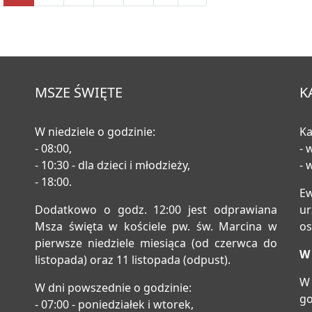
MSZE ŚWIĘTE
K
W niedziele o godzinie:
Ka
- 08:00,
- 
- 10:30 - dla dzieci i młodzieży,
- 
- 18:00.
E
Dodatkowo o godz. 12:00 jest odprawiana
u
Msza święta w kościele pw. św. Marcina w
os
pierwsze niedziele miesiąca (od czerwca do
W 
listopada) oraz 11 listopada (odpust).
W 
W dni powszednie o godzinie:
go
- 07:00 - poniedziałek i wtorek,