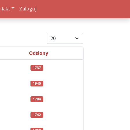
takt
Zaloguj
Pokaż #
Odsłony
1737
1940
1784
1742