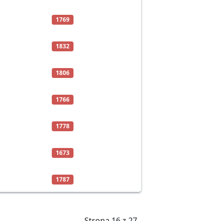
1769
1832
1806
1766
1778
1673
1787
Strona 16 z 27