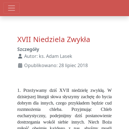
XVII Niedziela Zwykła
Szczegóły
Autor:
ks. Adam Lasek
Opublikowano: 28 lipiec 2018
1. Przeżywamy dziś XVII niedzielę zwykłą. W
dzisiejszej liturgii słowa słyszymy zachętę do bycia
dobrym dla innych, czego przykładem będzie cud
rozmnożenia chleba. Przyjmując Chleb
eucharystyczny, podejmijmy dziś postanowienie
dostrzegania wokół siebie innych. Niech Boża
miłość obejmie każdego z nas, abyśmy mogli