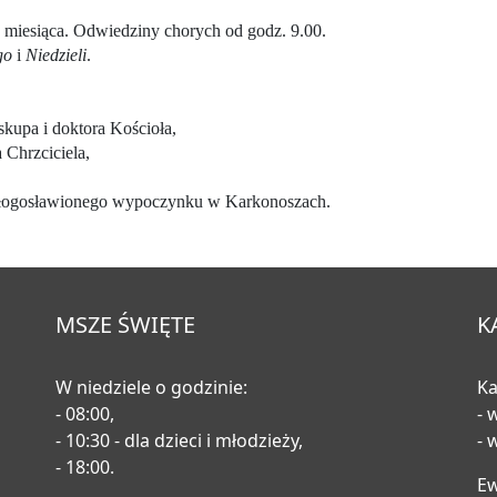
 miesiąca. Odwiedziny chorych od godz. 9.00.
ego
i
Niedzieli
.
kupa i doktora Kościoła,
Chrzciciela,
błogosławionego wypoczynku w Karkonoszach.
MSZE ŚWIĘTE
K
W niedziele o godzinie:
Ka
- 08:00,
- 
- 10:30 - dla dzieci i młodzieży,
- 
- 18:00.
E