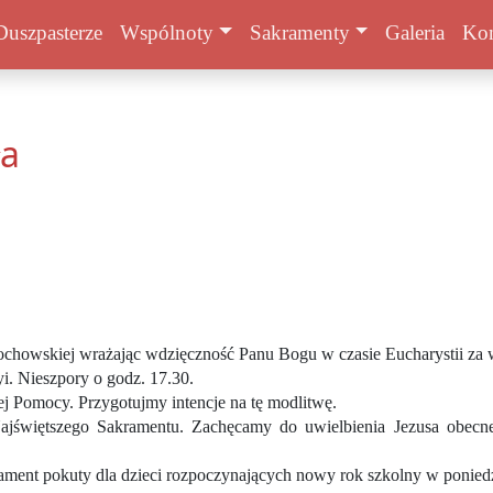
Duszpasterze
Wspólnoty
Sakramenty
Galeria
Kon
ła
chowskiej wrażając wdzięczność Panu Bogu w czasie Eucharystii za w
i. Nieszpory o godz. 17.30.
j Pomocy. Przygotujmy intencje na tę modlitwę.
ajświętszego Sakramentu. Zachęcamy do uwielbienia Jezusa obecne
krament pokuty dla dzieci rozpoczynających nowy rok szkolny w poniedz