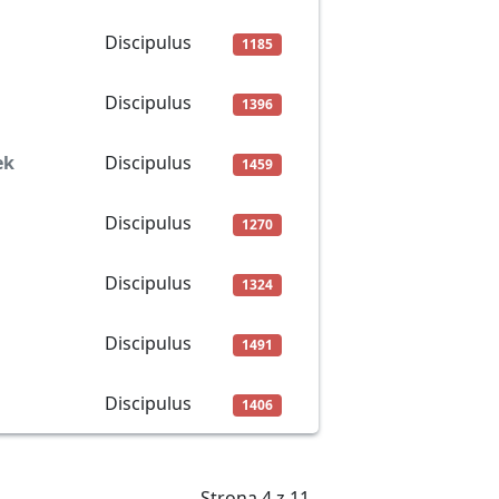
Discipulus
1185
Discipulus
1396
ek
Discipulus
1459
Discipulus
1270
Discipulus
1324
Discipulus
1491
Discipulus
1406
Strona 4 z 11