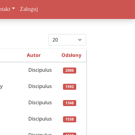
takt
Zaloguj
Pokaż #
Autor
Odsłony
Discipulus
2086
ny
Discipulus
1592
Discipulus
1348
Discipulus
1538