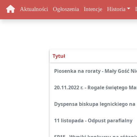
Aktualności
Ogłoszenia
Intencje
Historia
Tytuł
Spis artykułów
Piosenka na roraty - Mały Gość Ni
20.11.2022 r. - Rogale świętego Ma
Dyspensa biskupa legnickiego na 1
11 listopada - Odpust parafialny