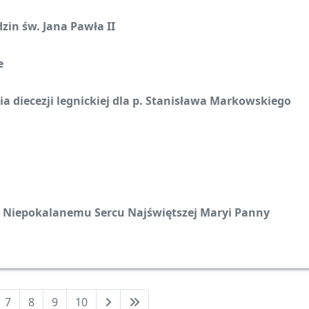
dzin św. Jana Pawła II
e
ia diecezji legnickiej dla p. Stanisława Markowskiego
ia Niepokalanemu Sercu Najświętszej Maryi Panny
7
8
9
10