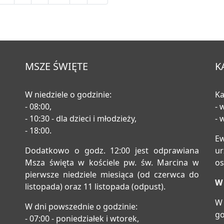
MSZE ŚWIĘTE
K
W niedziele o godzinie:
Ka
- 08:00,
- 
- 10:30 - dla dzieci i młodzieży,
- 
- 18:00.
E
Dodatkowo o godz. 12:00 jest odprawiana
u
Msza święta w kościele pw. św. Marcina w
os
pierwsze niedziele miesiąca (od czerwca do
W 
listopada) oraz 11 listopada (odpust).
W 
W dni powszednie o godzinie:
go
- 07:00 - poniedziałek i wtorek,