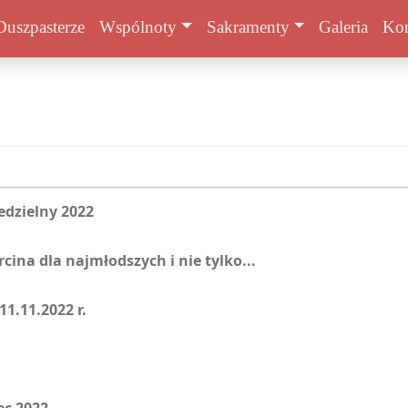
Duszpasterze
Wspólnoty
Sakramenty
Galeria
Kon
edzielny 2022
rcina dla najmłodszych i nie tylko...
1.11.2022 r.