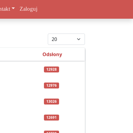
takt
Zaloguj
Pokaż #
Odsłony
12928
12976
13026
12691