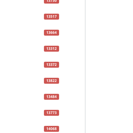
13730
13517
13664
13312
13372
13822
13484
13773
14068