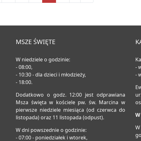
MSZE ŚWIĘTE
K
W niedziele o godzinie:
Ka
- 08:00,
- 
- 10:30 - dla dzieci i młodzieży,
- 
- 18:00.
E
Dodatkowo o godz. 12:00 jest odprawiana
u
Msza święta w kościele pw. św. Marcina w
os
pierwsze niedziele miesiąca (od czerwca do
W 
listopada) oraz 11 listopada (odpust).
W 
W dni powszednie o godzinie:
go
- 07:00 - poniedziałek i wtorek,