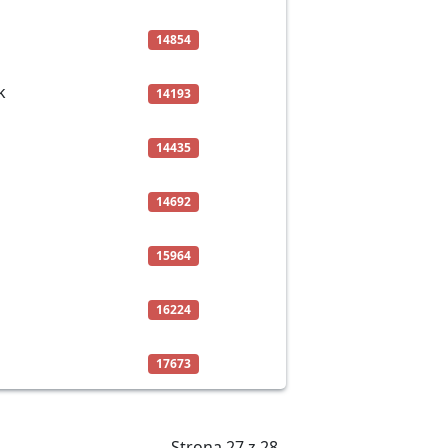
14854
k
14193
14435
14692
15964
16224
17673
Strona 27 z 28